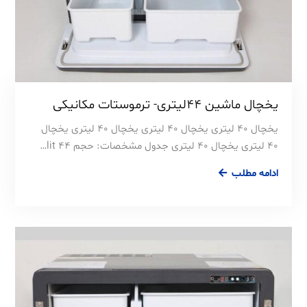
یخچال ماشین 44لیتری- ترموستات مکانیکی
یخچال 40 لیتری یخچال 40 لیتری یخچال 40 لیتری یخچال
40 لیتری یخچال 40 لیتری جدول مشخصات: حجم 44 lit…
ادامه مطلب