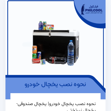
نحوه نصب یخچال خودرو| یخچال صندوقی-
یخچال زیرتختی