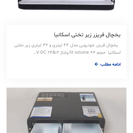
یخچال فریزر زیر تختی اسکانیا
یخچال فریزر خودرویی مدل ۴۴ لیتری و 32 لیتری زیر تختی
اسکانیا حجم 44 lit volume ولتاژ 12&24 V-DC…
ادامه مطلب