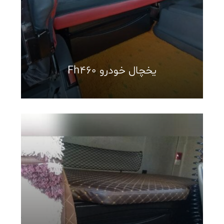
یخچال خودرو Fh460